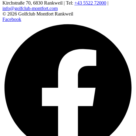
Kirchstraße 70, 6830 Rankweil | Tel:
+43 5522 72000
|
info@golfclub-montfort.com
© 2026 Golfclub Montfort Rankweil
Facebook