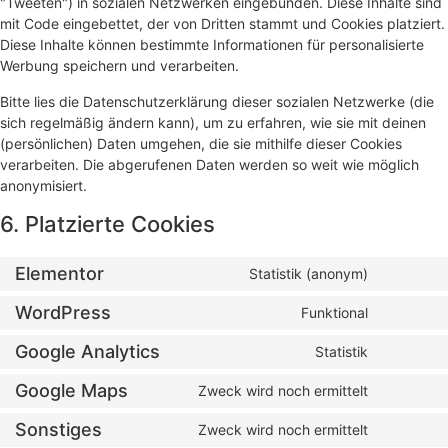
"Tweeten") in sozialen Netzwerken eingebunden. Diese Inhalte sind
mit Code eingebettet, der von Dritten stammt und Cookies platziert.
Diese Inhalte können bestimmte Informationen für personalisierte
Werbung speichern und verarbeiten.
Bitte lies die Datenschutzerklärung dieser sozialen Netzwerke (die
sich regelmäßig ändern kann), um zu erfahren, wie sie mit deinen
(persönlichen) Daten umgehen, die sie mithilfe dieser Cookies
verarbeiten. Die abgerufenen Daten werden so weit wie möglich
anonymisiert.
6. Platzierte Cookies
Elementor
Statistik (anonym)
Consent
to
service
WordPress
Funktional
Consent
elementor
to
service
Google Analytics
Statistik
Consent
wordpres
to
service
Google Maps
Zweck wird noch ermittelt
Consent
google-
to
analytics
service
Sonstiges
Zweck wird noch ermittelt
Consent
google-