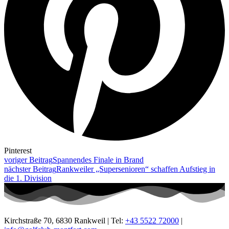
Pinterest
voriger Beitrag
Spannendes Finale in Brand
nächster Beitrag
Rankweiler „Supersenioren“ schaffen Aufstieg in
die 1. Division
Kirchstraße 70, 6830 Rankweil | Tel:
+43 5522 72000
|