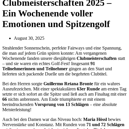
Clubmeisterschaften 2025 –
Ein Wochenende voller
Emotionen und Spitzengolf
August 30, 2025
Strahlender Sonnenschein, perfekte Fairways und eine Spannung,
die man auf jedem Grün spüren konnte: Am vergangenen
Wochenende fanden unsere diesjährigen
Clubmeisterschaften
statt
– und sie waren ein echtes Golf-Fest! Insgesamt
91
Teilnehmerinnen und Teilnehmer
gingen an den Start und
lieferten sich packende Duelle um die begehrten Clubtitel.
Bei den Herren sorgte
Guillermo Retana Bronte
für ein wahres
Ausrufezeichen. Mit einer spektakulären
63er Runde
am ersten Tag
setzte er sich sofort an die Spitze und ließ auch am Finaltag mit einer
66
nichts anbrennen. Am Ende triumphierte er mit einem
beeindruckenden
Vorsprung von 13 Schlägen
– eine absolute
Meisterleistung!
Auch bei den Damen war das Niveau hoch:
Maria Hössl
bewies
Nervenstärke und Konstanz. Mit Runden von
71 und 72 Schlägen