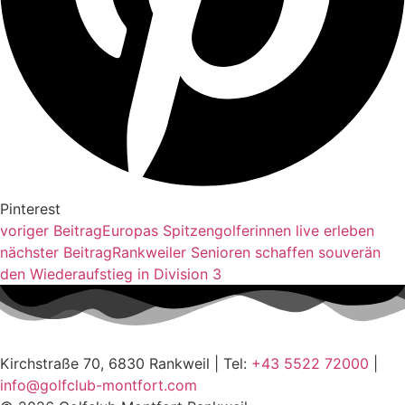
Pinterest
voriger Beitrag
Europas Spitzengolferinnen live erleben
nächster Beitrag
Rankweiler Senioren schaffen souverän
den Wiederaufstieg in Division 3
Kirchstraße 70, 6830 Rankweil | Tel:
+43 5522 72000
|
info@golfclub-montfort.com