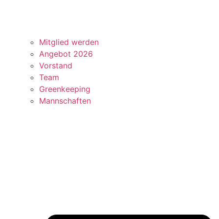
Mitglied werden
Angebot 2026
Vorstand
Team
Greenkeeping
Mannschaften