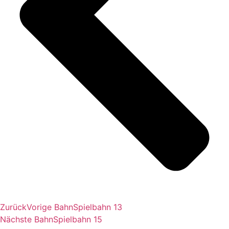
Zurück
Vorige Bahn
Spielbahn 13
Nächste Bahn
Spielbahn 15