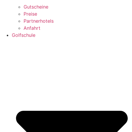
Gutscheine
Preise
Partnerhotels
Anfahrt
Golfschule