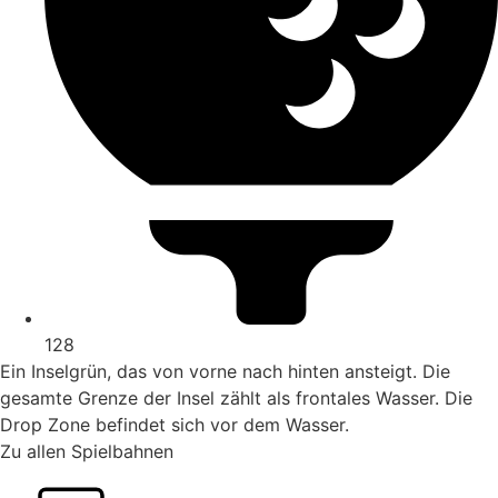
128
Ein Inselgrün, das von vorne nach hinten ansteigt. Die
gesamte Grenze der Insel zählt als frontales Wasser. Die
Drop Zone befindet sich vor dem Wasser.
Zu allen Spielbahnen