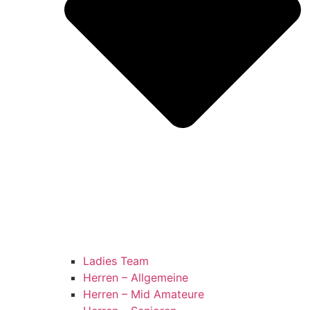
Ladies Team
Herren – Allgemeine
Herren – Mid Amateure