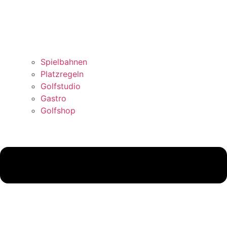
Spielbahnen
Platzregeln
Golfstudio
Gastro
Golfshop