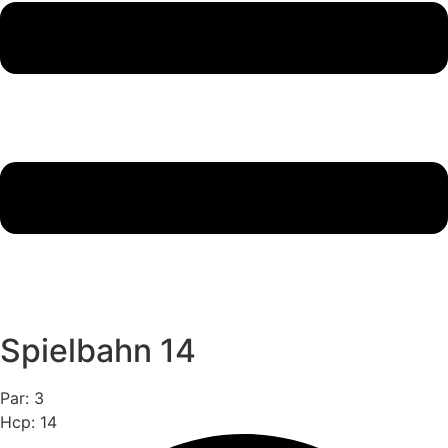
Spielbahn 14
Par: 3
Hcp: 14